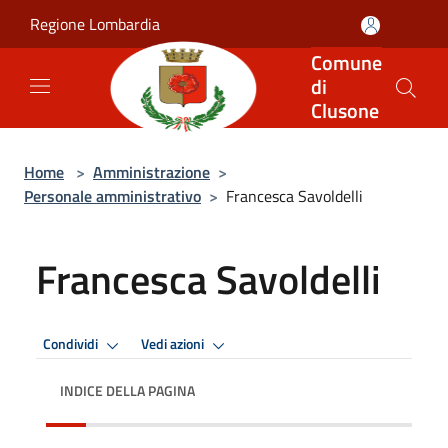
Salta al contenuto principale
Regione Lombardia
Comune
di
Clusone
Home
>
Amministrazione
>
Personale amministrativo
>
Francesca Savoldelli
Francesca Savoldelli
Condividi
Vedi azioni
INDICE DELLA PAGINA