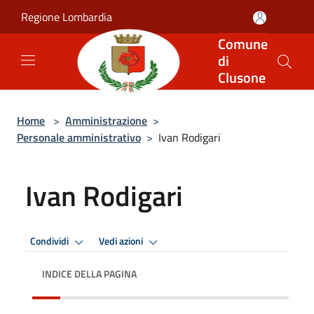
Salta al contenuto principale
Regione Lombardia
Comune
di
Clusone
Home
>
Amministrazione
>
Personale amministrativo
>
Ivan Rodigari
Ivan Rodigari
Condividi
Vedi azioni
INDICE DELLA PAGINA