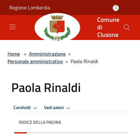
Salta al contenuto principale
Regione Lombardia
Comune
di
Clusone
Home
>
Amministrazione
>
Personale amministrativo
>
Paola Rinaldi
Paola Rinaldi
Condividi
Vedi azioni
INDICE DELLA PAGINA