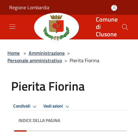
Salta al contenuto principale
Regione Lombardia
Comune
di
Clusone
Home
>
Amministrazione
>
Personale amministrativo
>
Pierita Fiorina
Pierita Fiorina
Condividi
Vedi azioni
INDICE DELLA PAGINA