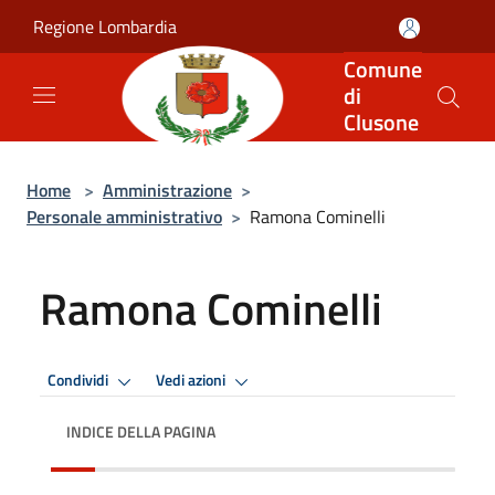
Salta al contenuto principale
Regione Lombardia
Comune
di
Clusone
Home
>
Amministrazione
>
Personale amministrativo
>
Ramona Cominelli
Ramona Cominelli
Condividi
Vedi azioni
INDICE DELLA PAGINA