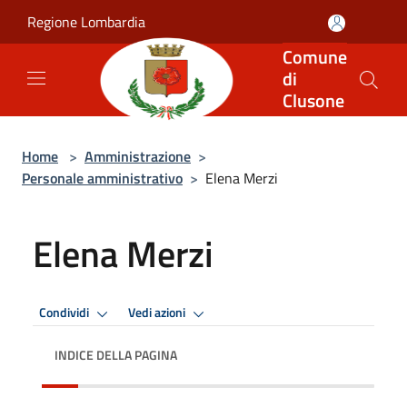
Salta al contenuto principale
Regione Lombardia
Comune
di
Clusone
Home
>
Amministrazione
>
Personale amministrativo
>
Elena Merzi
Elena Merzi
Condividi
Vedi azioni
INDICE DELLA PAGINA