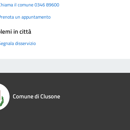
Chiama il comune 0346 89600
Prenota un appuntamento
lemi in città
Segnala disservizio
Comune di Clusone