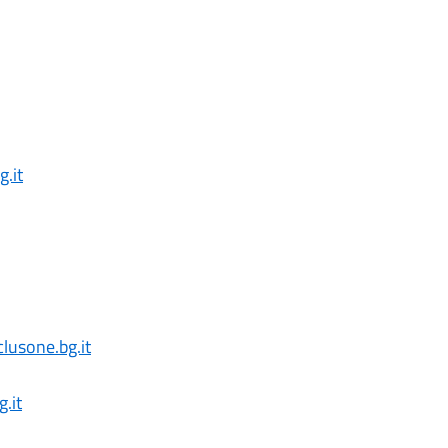
.it
lusone.bg.it
.it