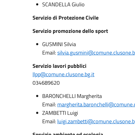
SCANDELLA Giulio
Servizio di Protezione Civile
Servizio promozione dello sport
GUSMINI Silvia
Email:
silvia.gusmini@comune.clusone.bg
Servizio lavori pubblici
llpp@comune.clusone.bg.it
034689620
BARONCHELLI Margherita
Email:
margherita.baronchelli@comune.c
ZAMBETTI Luigi
Email:
luigi.zambetti@comune.clusone.bg
Servizio ambiente ed ecologia