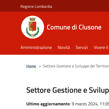
Salta al contenuto principale
Regione Lombardia
Comune di Clusone
Amministrazione
Novità
Servizi
Vivere 
Home
>
Settore Gestione e Sviluppo del Territor
Settore Gestione e Svilup
Ultimo aggiornamento
: 9 marzo 2024, 11:0