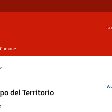
Seg
il Comune
io
Ved
po del Territorio
9