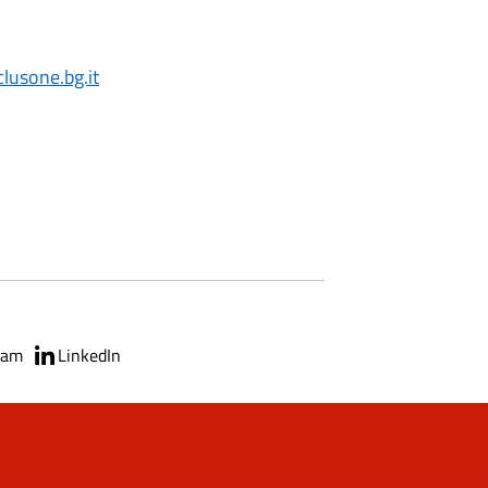
lusone.bg.it
ram
LinkedIn