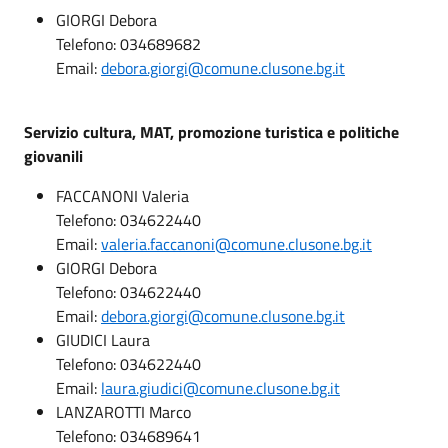
GIORGI Debora
Telefono: 034689682
Email:
debora.giorgi@comune.clusone.bg.it
Servizio cultura, MAT, promozione turistica e politiche
giovanili
FACCANONI Valeria
Telefono: 034622440
Email:
valeria.faccanoni@comune.clusone.bg.it
GIORGI Debora
Telefono: 034622440
Email:
debora.giorgi@comune.clusone.bg.it
GIUDICI Laura
Telefono: 034622440
Email:
laura.giudici@comune.clusone.bg.it
LANZAROTTI Marco
Telefono: 034689641