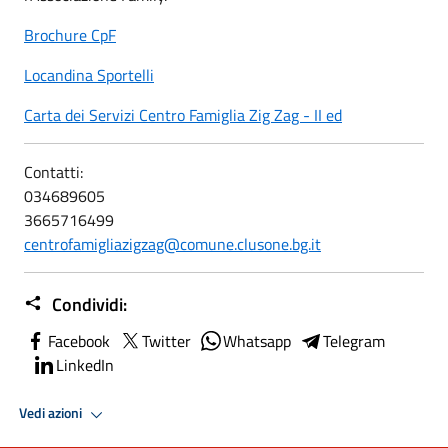
Brochure CpF
Locandina Sportelli
Carta dei Servizi Centro Famiglia Zig Zag - II ed
Contatti:
034689605
3665716499
centrofamigliazigzag@comune.clusone.bg.it
Condividi:
Facebook
Twitter
Whatsapp
Telegram
LinkedIn
Vedi azioni