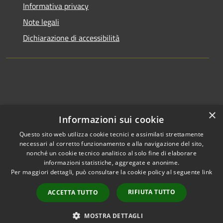
Informativa privacy
Note legali
Dichiarazione di accessibilità
×
Informazioni sui cookie
Questo sito web utilizza cookie tecnici e assimilati strettamente
necessari al corretto funzionamento e alla navigazione del sito,
nonché un cookie tecnico analitico al solo fine di elaborare
informazioni statistiche, aggregate e anonime.
RSS
Copyright © 2026 • Comune di
Per maggiori dettagli, può consultare la cookie policy al seguente
link
Accessibilità
Clusone • Powered by
Privacy
Municipium
Accesso
•
RIFIUTA TUTTO
ACCETTA TUTTO
Cookie
redazione
Mappa del sito
MOSTRA DETTAGLI