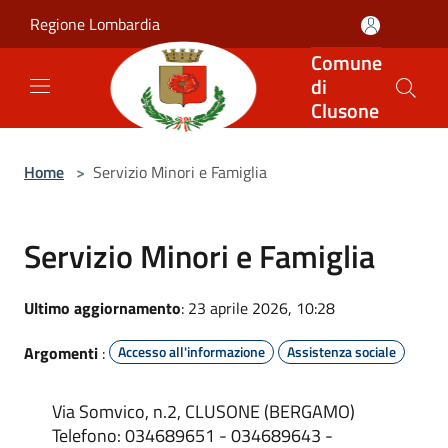
Salta al contenuto principale
Regione Lombardia
Comune
di
Clusone
Home
>
Servizio Minori e Famiglia
Servizio Minori e Famiglia
Ultimo aggiornamento
: 23 aprile 2026, 10:28
Argomenti
:
Accesso all'informazione
Assistenza sociale
Via Somvico, n.2, CLUSONE (BERGAMO)
Telefono: 034689651 - 034689643 -