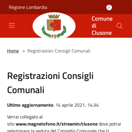
Salta al contenuto principale
Regione Lombardia
Comune
di
Clusone
Home
>
Registrazioni Consigli Comunali
Registrazioni Consigli
Comunali
Ultimo aggiornamento
: 14 aprile 2021, 14:34
Verrai collegato al
sito
www.magnetofono.it/streamin/clusone
dove potrai
selezionare la seduta del Consiglio Comunale che ti