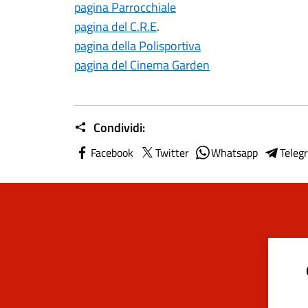
pagina Parrocchiale
pagina del C.R.E
.
pagina della Polisportiva
pagina del Cinema Garden
Condividi:
Facebook
Twitter
Whatsapp
Teleg