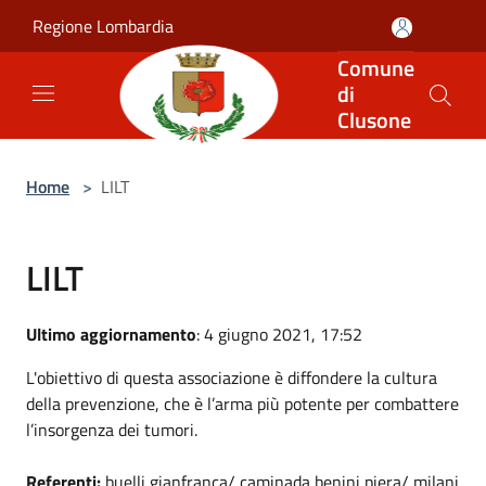
Salta al contenuto principale
Regione Lombardia
Comune
di
Clusone
Home
>
LILT
LILT
Ultimo aggiornamento
: 4 giugno 2021, 17:52
L'obiettivo di questa associazione è diffondere la cultura
della prevenzione, che è l’arma più potente per combattere
l’insorgenza dei tumori.
Referenti
:
buelli gianfranca/ caminada benini piera/ milani