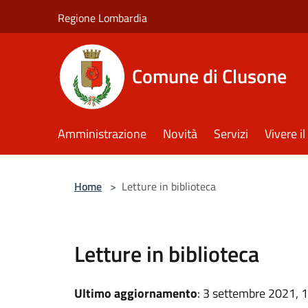
Salta al contenuto principale
Regione Lombardia
Comune di Clusone
Amministrazione
Novità
Servizi
Vivere 
Home
>
Letture in biblioteca
Letture in biblioteca
Ultimo aggiornamento
: 3 settembre 2021, 