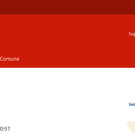
Seg
il Comune
Ved
10:57