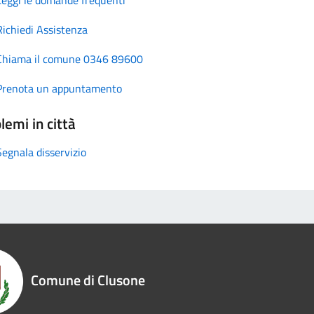
Richiedi Assistenza
Chiama il comune 0346 89600
Prenota un appuntamento
lemi in città
Segnala disservizio
Comune di Clusone