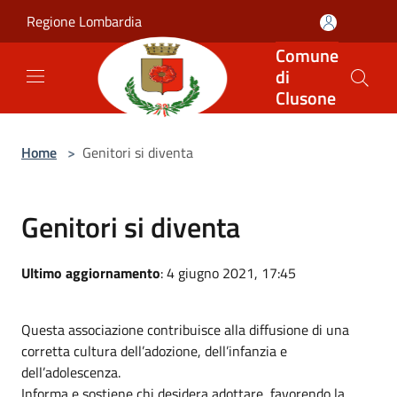
Salta al contenuto principale
Regione Lombardia
Comune
di
Clusone
Home
>
Genitori si diventa
Genitori si diventa
Ultimo aggiornamento
: 4 giugno 2021, 17:45
Questa associazione contribuisce alla diffusione di una
corretta cultura dell’adozione, dell’infanzia e
dell’adolescenza.
Informa e sostiene chi desidera adottare, favorendo la