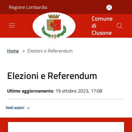
Salta al contenuto principale
Regione Lombardia
Comune
di
Clusone
Home
>
Elezioni e Referendum
Elezioni e Referendum
Ultimo aggiornamento
: 19 ottobre 2023, 17:08
Vedi azioni