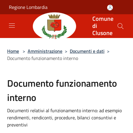
Salta al contenuto principale
Regione Lombardia
Comune
di
Clusone
Home
>
Amministrazione
>
Documenti e dati
>
Documento funzionamento interno
Documento funzionamento
interno
Documenti relativi al funzionamento interno: ad esempio
rendimenti, rendiconti, procedure, bilanci consuntivi e
preventivi