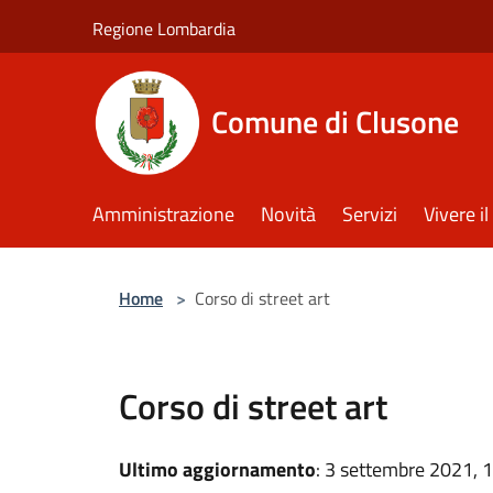
Salta al contenuto principale
Regione Lombardia
Comune di Clusone
Amministrazione
Novità
Servizi
Vivere 
Home
>
Corso di street art
Corso di street art
Ultimo aggiornamento
: 3 settembre 2021, 