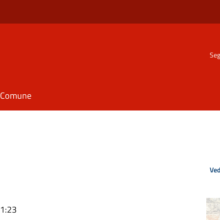
Seg
il Comune
Ved
11:23