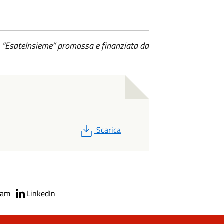
va “EsateInsieme” promossa e finanziata da
PDF
Scarica
ram
LinkedIn