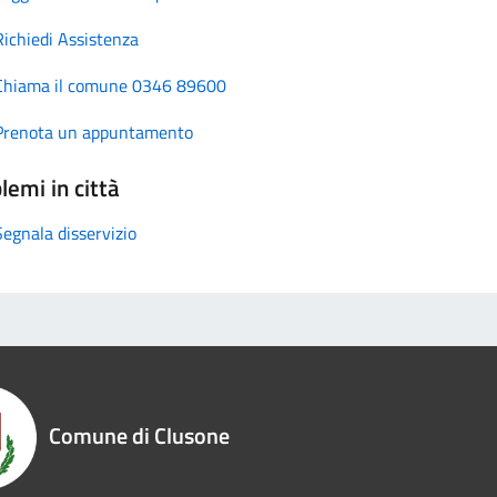
Richiedi Assistenza
Chiama il comune 0346 89600
Prenota un appuntamento
lemi in città
Segnala disservizio
Comune di Clusone