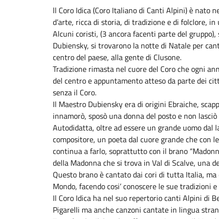
ll Coro Idica (Coro Italiano di Canti Alpini) è nato 
d’arte, ricca di storia, di tradizione e di folclore, i
Alcuni coristi, (3 ancora facenti parte del gruppo),
Dubiensky, si trovarono la notte di Natale per canta
centro del paese, alla gente di Clusone.
Tradizione rimasta nel cuore del Coro che ogni anno
del centro e appuntamento atteso da parte dei citt
senza il Coro.
Il Maestro Dubiensky era di origini Ebraiche, scapp
innamorò, sposò una donna del posto e non lasciò 
Autodidatta, oltre ad essere un grande uomo dal 
compositore, un poeta dal cuore grande che con l
continua a farlo, soprattutto con il brano “Madonn
della Madonna che si trova in Val di Scalve, una d
Questo brano è cantato dai cori di tutta Italia, ma 
Mondo, facendo cosi’ conoscere le sue tradizioni e 
Il Coro Idica ha nel suo repertorio canti Alpini di
Pigarelli ma anche canzoni cantate in lingua stran