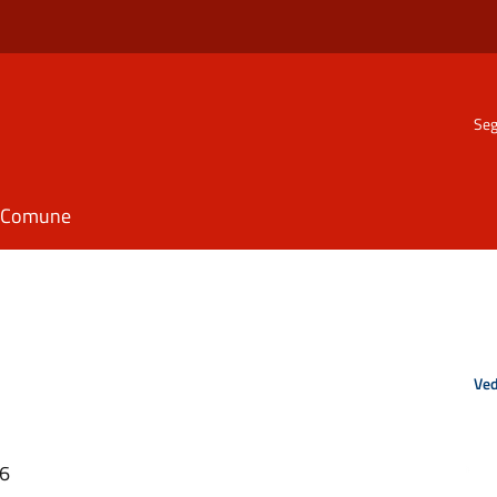
Seg
il Comune
Ved
36