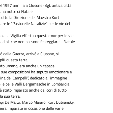
nel 1957 anni fa a Clusone (Bg), antica città
n una notte di Natale.
 sotto la Direzione del Maestro Kurt
re le “Pastorelle Natalizie” per le vie del
 alla Vigilia effettua questo tour per le vie
adini, che non possono festeggiare il Natale
ò dalla Guerra, arrivò a Clusone, si
più questa terra.
lato umano, era anche un capace
e sue composizioni ha saputo emozionare e
ina dei Campelli”, dedicato all’immagine
elle belle Valli Bergamasche in Lombardia.
è stato imparato anche dai cori di tutto il
la sua terra.
 Bepi De Marzi, Marco Maiero, Kurt Dubiensky,
iera imparate in occasione delle varie