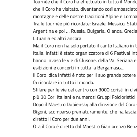
Tournèe che il Coro ha effettuato in tutto il Mondo
che il Coro ha visitato, diventando così ambasciato
montagne e delle nostre tradizioni Alpine e Lomba
Tra le tournèe più ricordate: Israele, Messico, Stat
Argentina e poi … Russia, Bulgaria, Olanda, Grecia
Lituania ed altri ancora.
Ma il Coro non ha solo portato il canto Italiano in
Italia, infatti è stato organizzatore di 6 Festival In
hanno invaso le vie di Clusone, della Val Seriana e 
esibizioni e concerti in tutta la Bergamasca.
Il Coro Idica infatti è noto per il suo grande poter
fa ricordare in tutto il mondo.
Sfilare per le vie del centro con 3000 coristi in di
più 30 Cori Italiani e numerosi Gruppi Folcloristici
Dopo il Maestro Dubiensky alla direzione del Coro 
Bigoni, scomparso prematuramente, che ha lasciat
diretto il Coro per due anni.
Ora il Coro è diretto dal Maestro Gianlorenzo Benz