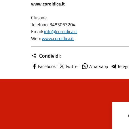
www.coroidica.it
Clusone
Telefono: 3483053204
Email:
info@coroidica.it
Web:
www.coroidica.it
Condividi:
Facebook
Twitter
Whatsapp
Teleg