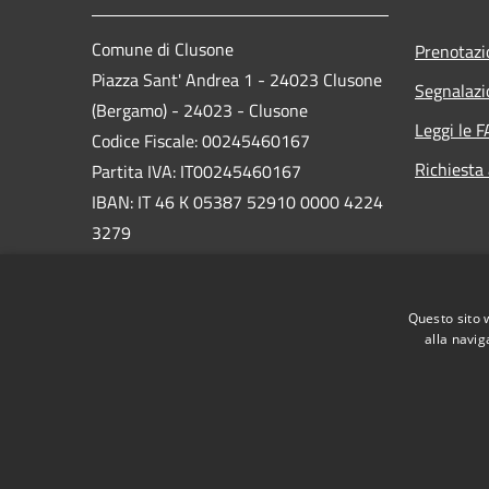
Comune di Clusone
Prenotaz
Piazza Sant' Andrea 1 - 24023 Clusone
Segnalazi
(Bergamo) - 24023 - Clusone
Leggi le 
Codice Fiscale: 00245460167
Richiesta
Partita IVA: IT00245460167
IBAN: IT 46 K 05387 52910 0000 4224
3279
PEC:
protocollo@pec.comune.clusone.bg.it
Questo sito 
Centralino Unico: 0346 89600
alla navig
RSS
Accessibilità
Privacy
Cookie
Mappa de