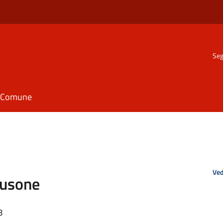
Seg
il Comune
Ved
lusone
8