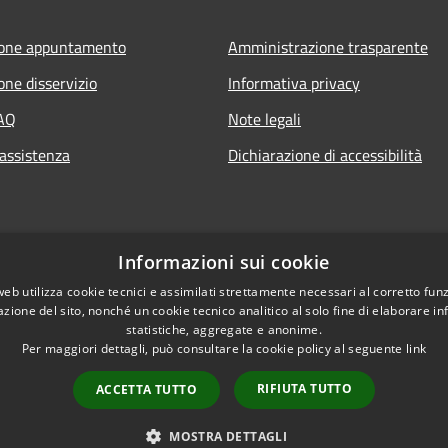
ione appuntamento
Amministrazione trasparente
one disservizio
Informativa privacy
FAQ
Note legali
 assistenza
Dichiarazione di accessibilità
Informazioni sui cookie
web utilizza cookie tecnici e assimilati strettamente necessari al corretto fu
azione del sito, nonché un cookie tecnico analitico al solo fine di elaborare i
statistiche, aggregate e anonime.
Per maggiori dettagli, può consultare la cookie policy al seguente
link
RIFIUTA TUTTO
ACCETTA TUTTO
l sito
Copyright © 2026 • Comune d
MOSTRA DETTAGLI