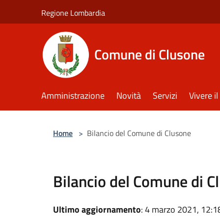
Salta al contenuto principale
Regione Lombardia
Comune di Clusone
Amministrazione
Novità
Servizi
Vivere 
Home
>
Bilancio del Comune di Clusone
Bilancio del Comune di C
Ultimo aggiornamento
: 4 marzo 2021, 12:1