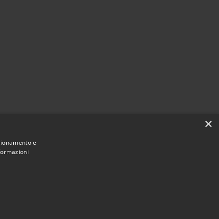
×
nzionamento e
nformazioni
Municipium
Accesso redazione
i Clusone • Powered by
•