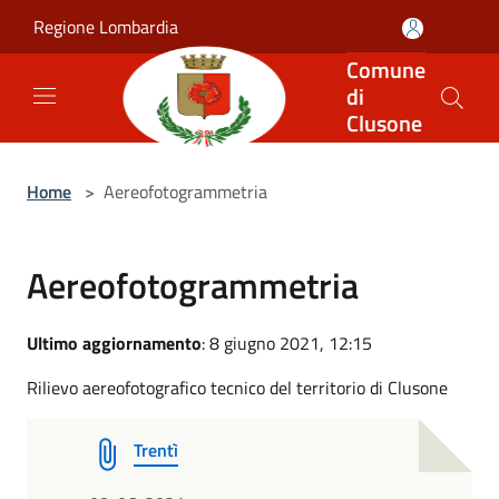
Salta al contenuto principale
Regione Lombardia
Comune
di
Clusone
Home
>
Aereofotogrammetria
Aereofotogrammetria
Ultimo aggiornamento
: 8 giugno 2021, 12:15
Rilievo aereofotografico tecnico del territorio di Clusone
Trentì