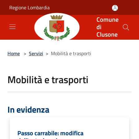
Salta al contenuto principale
Regione Lombardia
Comune
di
Clusone
Home
>
Servizi
>
Mobilità e trasporti
Mobilità e trasporti
In evidenza
Passo carrabile: modifica