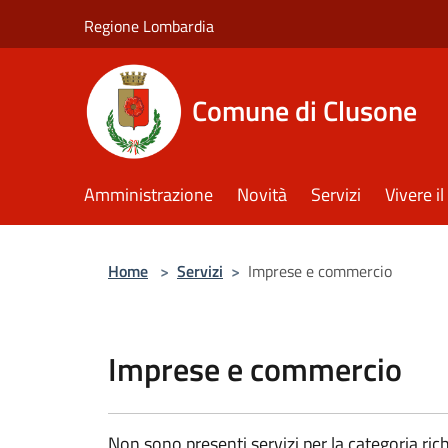
Salta al contenuto principale
Regione Lombardia
Comune di Clusone
Amministrazione
Novità
Servizi
Vivere 
Home
>
Servizi
>
Imprese e commercio
Imprese e commercio
Non sono presenti servizi per la categoria rich