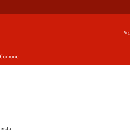
Seg
il Comune
iesta.