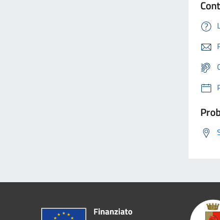
Cont
Prob