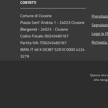
CONTATTI
Comune di Clusone
Prenotaz
Piazza Sant' Andrea 1 - 24023 Clusone
Segnalazi
(Bergamo) - 24023 - Clusone
Leggi le 
Codice Fiscale: 00245460167
Richiesta
Partita IVA: IT00245460167
IBAN: IT 46 K 05387 52910 0000 4224
3279
PEC:
protocollo@pec.comune.clusone.bg.it
Questo sito 
Centralino Unico: 0346 89600
alla navig