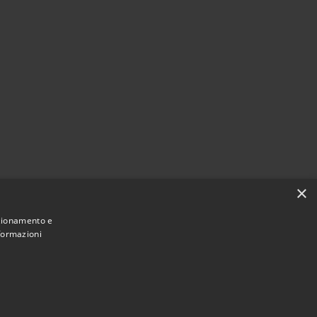
×
nzionamento e
nformazioni