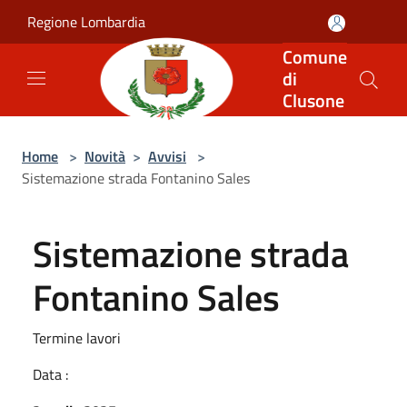
Salta al contenuto principale
Regione Lombardia
Comune
di
Clusone
Home
>
Novità
>
Avvisi
>
Sistemazione strada Fontanino Sales
Sistemazione strada
Fontanino Sales
Termine lavori
Data :