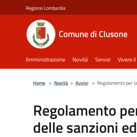
Salta al contenuto principale
Regione Lombardia
Comune di Clusone
Amministrazione
Novità
Servizi
Vivere 
Home
>
Novità
>
Avvisi
>
Regolamento per la 
Regolamento per
delle sanzioni edi