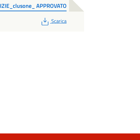
LIZIE_clusone_ APPROVATO
PDF
Scarica