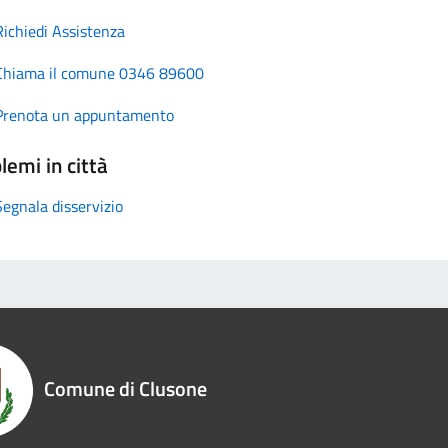
Richiedi Assistenza
Chiama il comune 0346 89600
Prenota un appuntamento
lemi in città
Segnala disservizio
Comune di Clusone