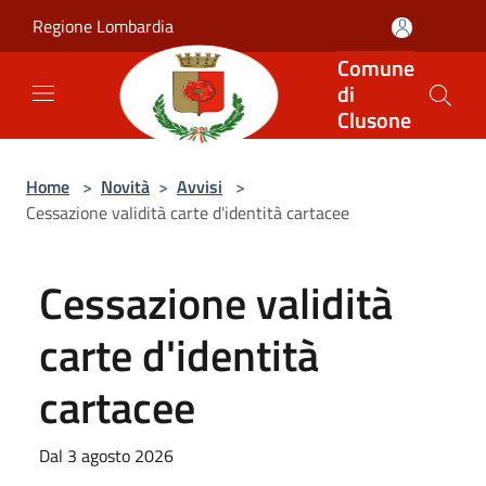
Salta al contenuto principale
Regione Lombardia
Comune
di
Clusone
Home
>
Novità
>
Avvisi
>
Cessazione validità carte d'identità cartacee
Cessazione validità
carte d'identità
cartacee
Dal 3 agosto 2026