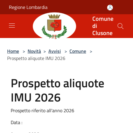
Salta al contenuto principale
Regione Lombardia
Comune
di
Clusone
Home
>
Novità
>
Avvisi
>
Comune
>
Prospetto aliquote IMU 2026
Prospetto aliquote
IMU 2026
Prospetto riferito all'anno 2026
Data :