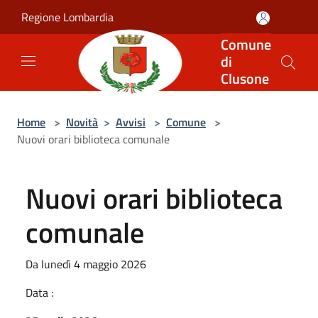
Salta al contenuto principale
Regione Lombardia
Comune
di
Clusone
Home
>
Novità
>
Avvisi
>
Comune
>
Nuovi orari biblioteca comunale
Nuovi orari biblioteca
comunale
Da lunedì 4 maggio 2026
Data :