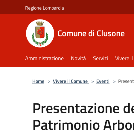
Salta al contenuto principale
Regione Lombardia
Comune di Clusone
Amministrazione
Novità
Servizi
Vivere 
Home
>
Vivere il Comune
>
Eventi
>
Present
Presentazione d
Patrimonio Arbo