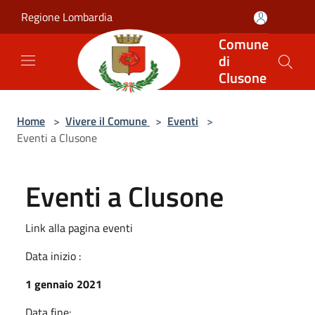
Salta al contenuto principale
Regione Lombardia
Comune
di
Clusone
Home
>
Vivere il Comune
>
Eventi
>
Eventi a Clusone
Eventi a Clusone
Link alla pagina eventi
Data inizio :
1 gennaio 2021
Data fine: