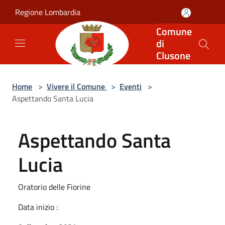
Salta al contenuto principale
Regione Lombardia
Comune
di
Clusone
Home
>
Vivere il Comune
>
Eventi
>
Aspettando Santa Lucia
Aspettando Santa
Lucia
Oratorio delle Fiorine
Data inizio :