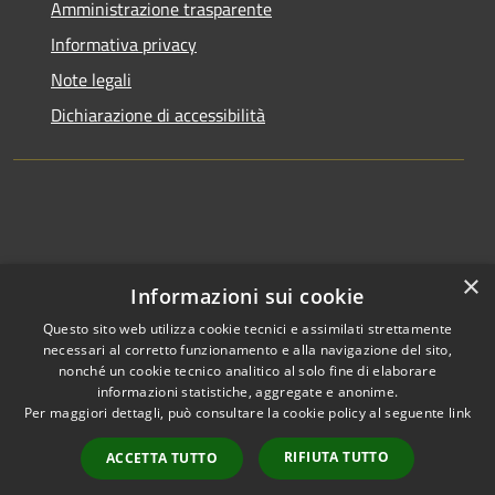
Amministrazione trasparente
Informativa privacy
Note legali
Dichiarazione di accessibilità
×
Informazioni sui cookie
Questo sito web utilizza cookie tecnici e assimilati strettamente
necessari al corretto funzionamento e alla navigazione del sito,
nonché un cookie tecnico analitico al solo fine di elaborare
informazioni statistiche, aggregate e anonime.
RSS
Copyright © 2026 • Comune di
Per maggiori dettagli, può consultare la cookie policy al seguente
link
Accessibilità
Clusone • Powered by
Privacy
Municipium
Accesso
•
RIFIUTA TUTTO
ACCETTA TUTTO
Cookie
redazione