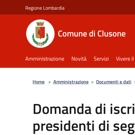
Salta al contenuto principale
Regione Lombardia
Comune di Clusone
Amministrazione
Novità
Servizi
Vivere 
Home
>
Amministrazione
>
Documenti e dati
Domanda di iscriz
presidenti di se