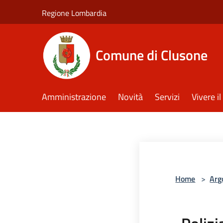
Salta al contenuto principale
Regione Lombardia
Comune di Clusone
Amministrazione
Novità
Servizi
Vivere 
Home
>
Arg