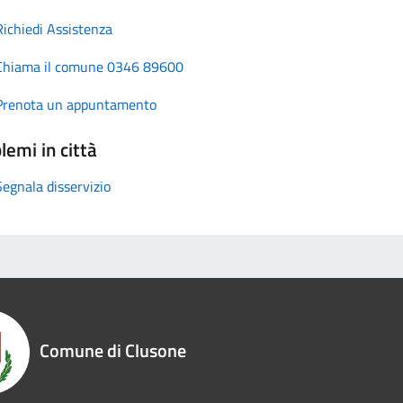
Richiedi Assistenza
Chiama il comune 0346 89600
Prenota un appuntamento
lemi in città
Segnala disservizio
Comune di Clusone