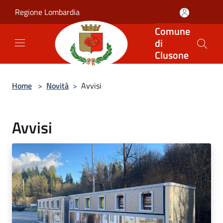
Salta al contenuto principale
Regione Lombardia
Comune
di
Clusone
Home
>
Novità
>
Avvisi
Avvisi