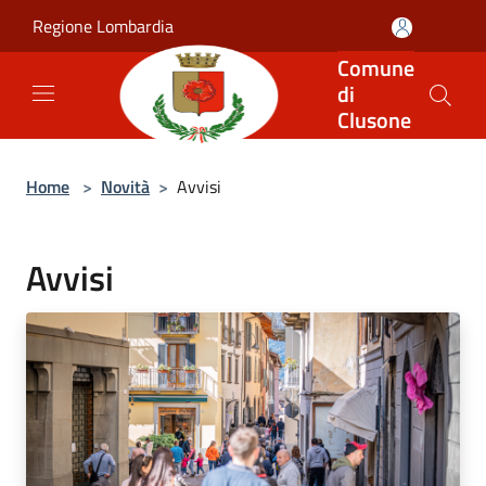
Salta al contenuto principale
Regione Lombardia
Comune
di
Clusone
Home
>
Novità
>
Avvisi
Avvisi