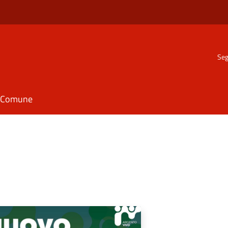
Seg
il Comune