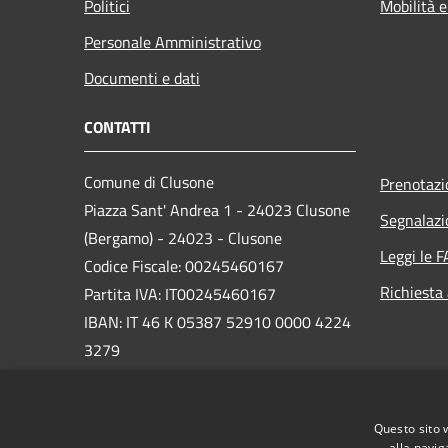
Politici
Mobilità e
Personale Amministrativo
Documenti e dati
CONTATTI
Comune di Clusone
Prenotaz
Piazza Sant' Andrea 1 - 24023 Clusone
Segnalazi
(Bergamo) - 24023 - Clusone
Leggi le 
Codice Fiscale: 00245460167
Richiesta
Partita IVA: IT00245460167
IBAN: IT 46 K 05387 52910 0000 4224
3279
PEC:
protocollo@pec.comune.clusone.bg.it
Questo sito 
alla navig