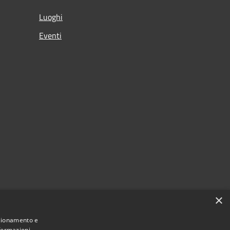
Luoghi
Eventi
×
nzionamento e
nformazioni