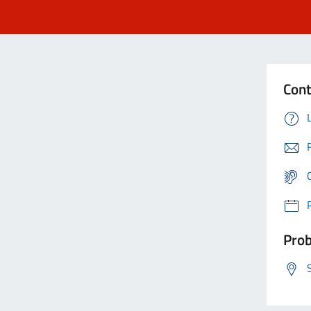
Cont
Prob